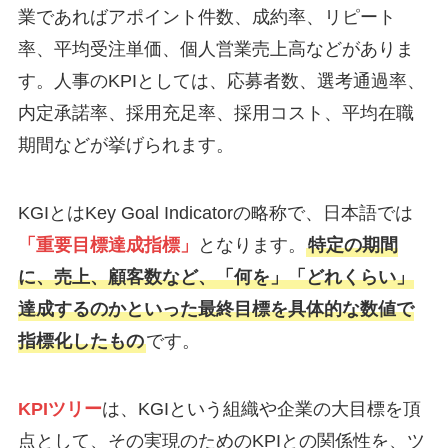
業であればアポイント件数、成約率、リピート
率、平均受注単価、個人営業売上高などがありま
す。人事のKPIとしては、応募者数、選考通過率、
内定承諾率、採用充足率、採用コスト、平均在職
期間などが挙げられます。
KGIとはKey Goal Indicatorの略称で、日本語では
「重要目標達成指標」
となります。
特定の期間
に、売上、顧客数など、「何を」「どれくらい」
達成するのかといった最終目標を具体的な数値で
指標化したもの
です。
KPIツリー
は、KGIという組織や企業の大目標を頂
点として、その実現のためのKPIとの関係性を、ツ